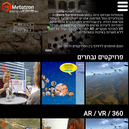
מומחיות חברתנו הינה במתן מגוון רחב של פתרונות
טכנולוגיים החל מפיתוח אתרים ייעודיים ועד משחקי
מציאות רוודה. בין עבודותינו ניתן למצוא טכנולוגיות
ייחודיות ליצירת סרטים פרסונליים ודינאמים, חוויות
VR למרכזי מבקרים, AR למרכזי הדרכה ועוד. כל זאת
ללא פשרות באיכות ובשרותיות.
הנכם מוזמנים לדפדף בין הפרויקטים ולהתרשם
פרויקטים נבחרים
AR / VR / 360