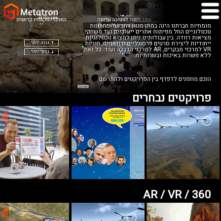
מומחיות חברתנו הינה במתן מגוון רחב של פתרונות
טכנולוגיים החל מפיתוח אתרים ייעודיים ועד משחקי
מציאות רוודה. בין עבודותינו ניתן למצוא טכנולוגיות
ייחודיות ליצירת סרטים פרסונליים ודינאמים, חוויות
VR למרכזי מבקרים, AR למרכזי הדרכה ועוד. כל זאת
ללא פשרות באיכות ובשרותיות.
הנכם מוזמנים לדפדף בין הפרויקטים ולהתרשם
פרויקטים נבחרים
AR / VR / 360