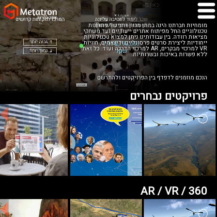
מומחיות חברתנו הינה במתן מגוון רחב של פתרונות
טכנולוגיים החל מפיתוח אתרים ייעודיים ועד משחקי
מציאות רוודה. בין עבודותינו ניתן למצוא טכנולוגיות
ייחודיות ליצירת סרטים פרסונליים ודינאמים, חוויות
VR למרכזי מבקרים, AR למרכזי הדרכה ועוד. כל זאת
ללא פשרות באיכות ובשרותיות.
הנכם מוזמנים לדפדף בין הפרויקטים ולהתרשם
פרויקטים נבחרים
AR / VR / 360