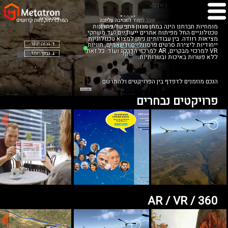
מומחיות חברתנו הינה במתן מגוון רחב של פתרונות
טכנולוגיים החל מפיתוח אתרים ייעודיים ועד משחקי
מציאות רוודה. בין עבודותינו ניתן למצוא טכנולוגיות
ייחודיות ליצירת סרטים פרסונליים ודינאמים, חוויות
VR למרכזי מבקרים, AR למרכזי הדרכה ועוד. כל זאת
ללא פשרות באיכות ובשרותיות.
הנכם מוזמנים לדפדף בין הפרויקטים ולהתרשם
פרויקטים נבחרים
AR / VR / 360