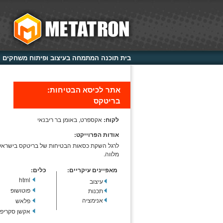
בית תוכנה המתמחה בעיצוב ופיתוח משחקים וא
אתר לכיסא הבטיחות:
בריטקס
לקוח:
אקספרט, באומן בר ריבנאי
אודות הפרוייקט:
לרגל השקת כסאות הבטיחות של בריטקס בישראל 
מלווה.
מאפיינים עיקריים:
כלים:
html
עיצוב
פוטושופ
תכנות
אנימציה
פלאש
אקשן סקריפ